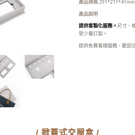
產品規格
291*211*41mm
產品說明
提供客製化服務。
尺寸、
受少量訂製。
提供免費看樣服務，歡迎洽詢
/ 掀蓋式交屋盒 /