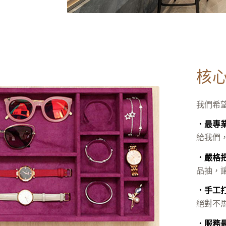
核
我們希
．最專
給我們
．嚴格
品抽，
．手工
絕對不
．服務