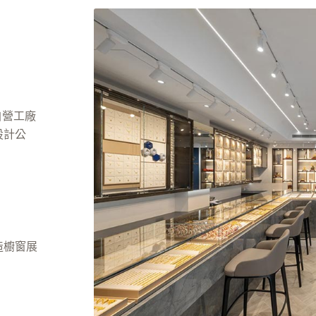
自營工廠
設計公
造櫥窗展