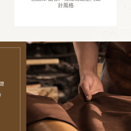
計風格
證
!