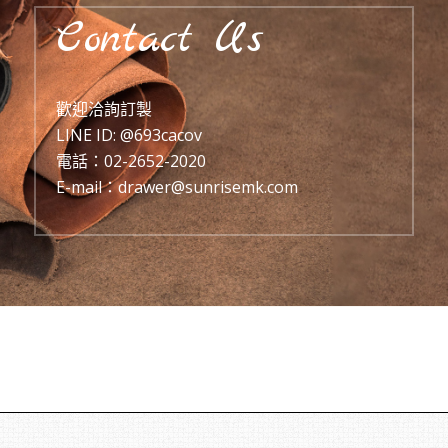
Contact Us
歡迎洽詢訂製
LINE ID:
@693cacov
電話：
02-2652-2020
E-mail：
drawer@sunrisemk.com