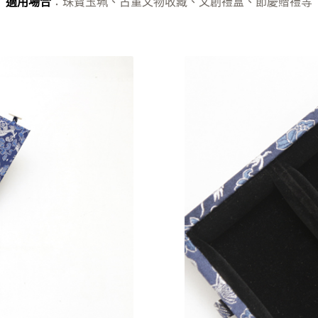
適用場合
：珠寶玉珮、古董文物收藏、文創禮盒、節慶贈禮等