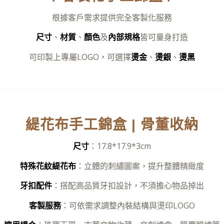
根據客戶需求提供完全客製化服務
尺寸
、
材質
、
顏色
及
內部規格
皆可量身打造
可印製上專屬LOGO，可選擇
燙金
、
燙銀
、
燙黑
緹花布手工錦盒 | 骨董收納
尺寸
：17.8*17.9*3cm
特殊花紋緹花布
：立體的刺繡圖案，提升整體精緻度
牙扣配件
：搭配高品質牙扣設計，不須擔心物品掉出
客製服務
：可依需求調整內裝結構與燙印LOGO