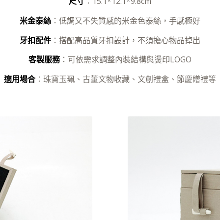
尺寸
：15.1*12.1*9.8cm
米金泰絲
：低調又不失質感的米金色泰絲，手感極好
牙扣配件
：搭配高品質牙扣設計，不須擔心物品掉出
客製服務
：可依需求調整內裝結構與燙印LOGO
適用場合
：珠寶玉珮、古董文物收藏、文創禮盒、節慶贈禮等