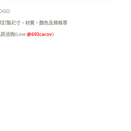
OGO
需求訂製尺寸、材質、顏色及規格等
洽詢(Line:
@693cacov
)