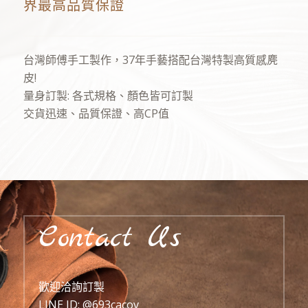
界最高品質保證
台灣師傅手工製作，37年手藝搭配台灣特製高質感麂
皮!
量身訂製: 各式規格、顏色皆可訂製
交貨迅速、品質保證、高CP值
Contact Us
歡迎洽詢訂製
LINE ID:
@693cacov