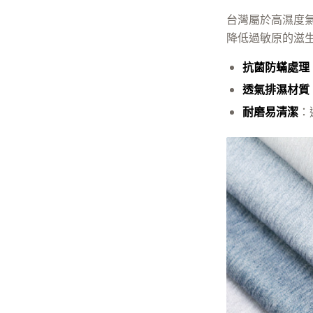
台灣屬於高濕度
降低過敏原的滋
抗菌防蟎處理
透氣排濕材質
耐磨易清潔
：