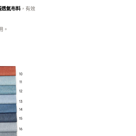
蟎透氣布料
，有效
用。