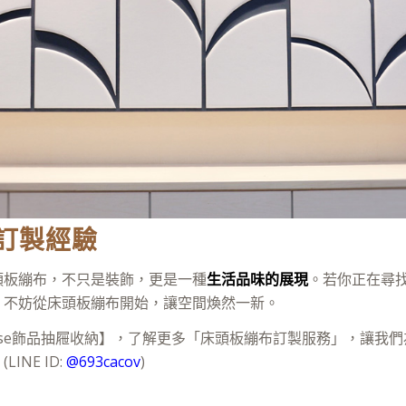
訂製經驗
頭板繃布，不只是裝飾，更是一種
生活品味的展現
。若你正在尋
，不妨從床頭板繃布開始，讓空間煥然一新。
rise飾品抽屜收納】，了解更多「床頭板繃布訂製服務」，讓我
INE ID:
@693cacov
)