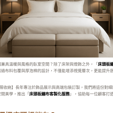
個兼具溫暖與風格的臥室空間？除了床架與燈飾之外，「
床頭板
透過布料包覆與厚泡棉的設計，不僅能增添視覺層次，更能提升
飾品抽屜收納】長年專注於飾品展示與高端包裝訂製，我們將這份對
空間美學，推出「
床頭板繃布客製化服務
」，協助每一位顧客打