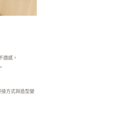
不適感。
。
拼接方式與造型變