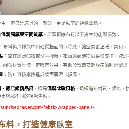
計中，不只是床具的一部分，更是臥室的視覺焦點。
的
溫潤觸感與空間質感
。床頭板繃布有以下幾大功能與優勢：
：布料與泡棉能中和硬質牆面的冰冷感，讓空間更溫暖、柔和。
度
：靠在床頭閱讀或滑手機時，布面床頭能提供柔軟支撐，減少
：繃布材質具備一定吸音效果，有助於營造安靜舒適的睡眠環境
具
：防止直接摩擦造成牆面髒污或損傷。
風、飯店級精品風
、還是
溫馨北歐風格
，透過繃布材質、顏色、
造出與眾不同的視覺焦點。
//sunrisedrawer.com/fabric-wrapped-panels/
布料，打造健康臥室