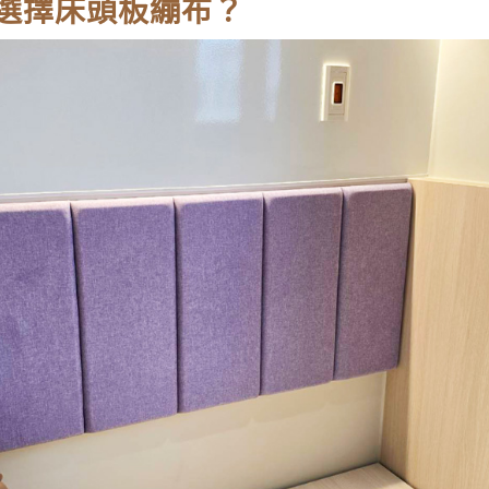
選擇床頭板繃布？