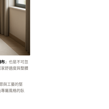
繃布
」也是不可忽
居家舒適度與整體
細節與工藝的堅
造專屬風格的臥