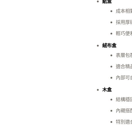
紙盒
成本相
採用厚
輕巧便
絨布盒
表層包
適合精
內部可
木盒
結構穩
內襯搭
特別適