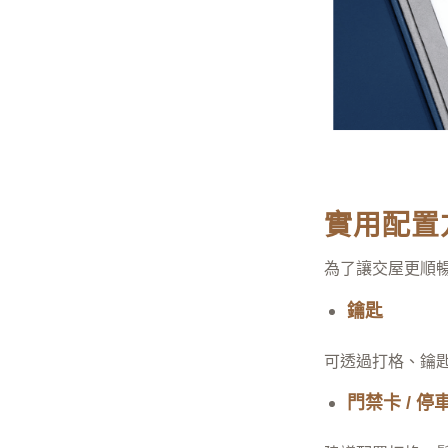
實用配置
為了讓交屋更順
鑰匙
可透過打格、鑰
門禁卡 / 停